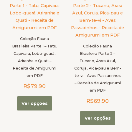
produto
produt
tem
tem
várias
várias
variantes.
variante
As
As
Coleção Fauna
opções
opções
Brasileira Parte 1 – Tatu,
Coleção Fauna
podem
podem
Capivara, Lobo-guará,
Brasileira Parte 2 –
ser
ser
Ariranha e Quati –
Tucano, Arara Azul,
escolhidas
escolhi
Receita de Amigurumi
Coruja, Pica-pau e Bem-
na
na
em PDF
te-vi – Aves Passarinhos
página
página
– Receita de Amigurumi
R$
79,90
do
do
em PDF
produto
produt
R$
69,90
Ver opções
Ver opções