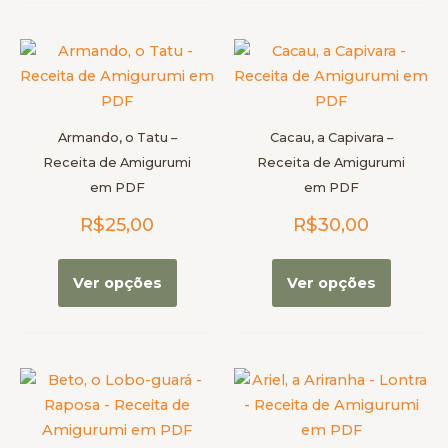
Este
Este
produto
produt
tem
tem
várias
várias
Armando, o Tatu –
Cacau, a Capivara –
variantes.
variante
Receita de Amigurumi
Receita de Amigurumi
As
As
em PDF
em PDF
opções
opções
R$
25,00
R$
30,00
podem
podem
ser
ser
escolhidas
escolhi
Ver opções
Ver opções
na
na
página
página
do
do
produto
produt
Este
Este
produto
produt
tem
tem