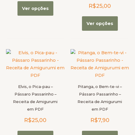
R$
25,00
página
página
Ver opções
do
do
produto
produt
Ver opções
Este
Este
produto
produt
tem
tem
várias
várias
variantes.
variante
Elvis, o Pica-pau –
Pitanga, o Bem-te-vi –
As
As
Pássaro Passarinho –
Pássaro Passarinho –
opções
opções
Receita de Amigurumi
Receita de Amigurumi
podem
podem
em PDF
em PDF
ser
ser
R$
25,00
R$
7,90
escolhidas
escolhi
na
na