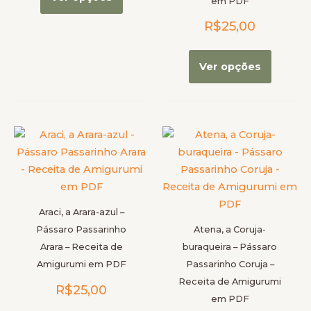
em PDF
ser
ser
R$
25,00
escolhidas
escolhi
na
na
página
página
Ver opções
do
do
produto
produt
Este
Este
produto
produt
tem
tem
várias
várias
variantes.
variante
Araci, a Arara-azul –
As
As
Pássaro Passarinho
Atena, a Coruja-
opções
opções
Arara – Receita de
buraqueira – Pássaro
podem
podem
Amigurumi em PDF
Passarinho Coruja –
ser
ser
Receita de Amigurumi
R$
25,00
escolhidas
escolhi
em PDF
na
na