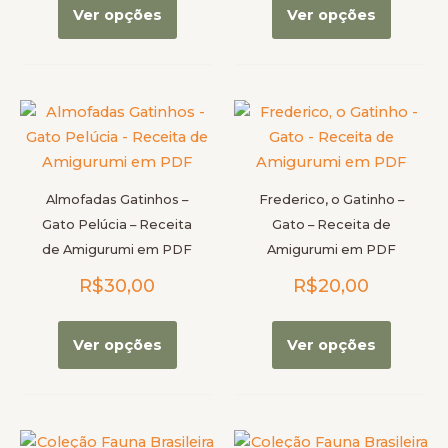
página
página
Ver opções
Ver opções
do
do
produto
produt
Este
Este
produto
produt
tem
tem
várias
várias
Almofadas Gatinhos –
Frederico, o Gatinho –
variantes.
variante
Gato Pelúcia – Receita
Gato – Receita de
As
As
de Amigurumi em PDF
Amigurumi em PDF
opções
opções
R$
30,00
R$
20,00
podem
podem
ser
ser
escolhidas
escolhi
Ver opções
Ver opções
na
na
página
página
do
do
produto
produt
Este
Este