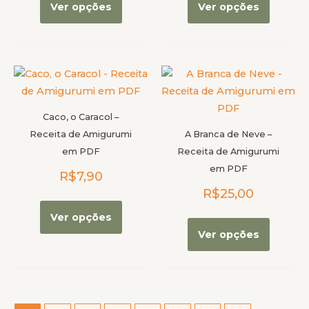
página
página
Ver opções
Ver opções
do
do
produto
produt
Este
Este
produto
produt
tem
tem
Caco, o Caracol –
várias
várias
Receita de Amigurumi
A Branca de Neve –
variantes.
variante
em PDF
Receita de Amigurumi
As
As
em PDF
R$
7,90
opções
opções
R$
25,00
podem
podem
ser
ser
Ver opções
escolhidas
escolhi
Ver opções
na
na
página
página
do
do
produto
produt