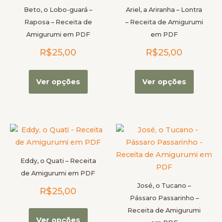
várias
várias
Beto, o Lobo-guará –
Ariel, a Ariranha – Lontra
variantes.
variante
Raposa – Receita de
– Receita de Amigurumi
As
As
Amigurumi em PDF
em PDF
opções
opções
R$
25,00
R$
25,00
podem
podem
ser
ser
escolhidas
escolhi
Ver opções
Ver opções
na
na
página
página
do
do
produto
produt
Este
Este
produto
produt
tem
tem
Eddy, o Quati – Receita
várias
várias
de Amigurumi em PDF
variantes.
variante
José, o Tucano –
R$
25,00
As
As
Pássaro Passarinho –
opções
opções
Receita de Amigurumi
podem
podem
Ver opções