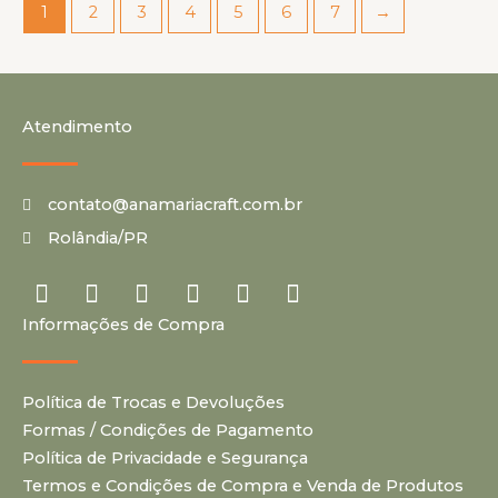
1
2
3
4
5
6
7
→
Atendimento
contato@anamariacraft.com.br
Rolândia/PR
I
Y
P
F
T
T
n
o
i
a
i
u
Informações de Compra
s
u
n
c
k
m
t
t
t
e
t
b
a
u
e
b
o
l
Política de Trocas e Devoluções
g
b
r
o
k
r
r
e
e
o
Formas / Condições de Pagamento
a
s
k
Política de Privacidade e Segurança
m
t
Termos e Condições de Compra e Venda de Produtos