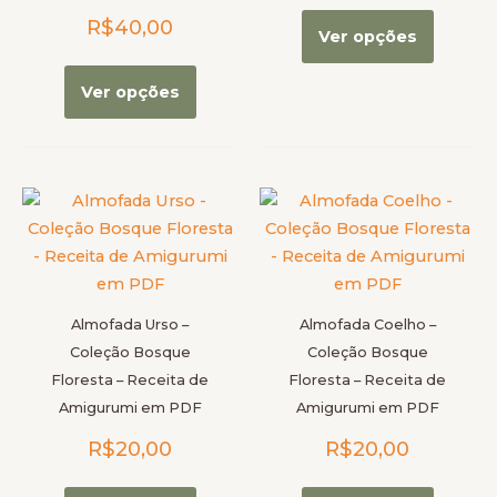
R$
40,00
página
página
Ver opções
do
do
produto
produt
Ver opções
Este
Este
produto
produt
tem
tem
várias
várias
variantes.
variante
Almofada Urso –
Almofada Coelho –
As
As
Coleção Bosque
Coleção Bosque
opções
opções
Floresta – Receita de
Floresta – Receita de
podem
podem
Amigurumi em PDF
Amigurumi em PDF
ser
ser
R$
20,00
R$
20,00
escolhidas
escolhi
na
na