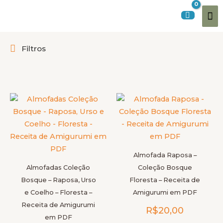
Ir
Me
para
o
pri
conteúdo
Filtros
Este
Este
produto
produt
tem
tem
várias
várias
variantes.
variante
Almofada Raposa –
As
As
Almofadas Coleção
Coleção Bosque
opções
opções
Bosque – Raposa, Urso
Floresta – Receita de
podem
podem
e Coelho – Floresta –
Amigurumi em PDF
ser
ser
Receita de Amigurumi
R$
20,00
escolhidas
escolhi
em PDF
na
na