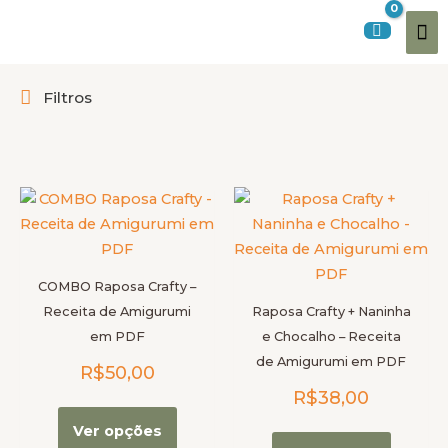
Ir
Me
para
o
pri
conteúdo
Filtros
Este
Este
produto
produt
tem
tem
várias
várias
COMBO Raposa Crafty –
variantes.
variante
Receita de Amigurumi
Raposa Crafty + Naninha
As
As
em PDF
e Chocalho – Receita
opções
opções
de Amigurumi em PDF
R$
50,00
podem
podem
R$
38,00
ser
ser
escolhidas
escolhi
Ver opções
na
na