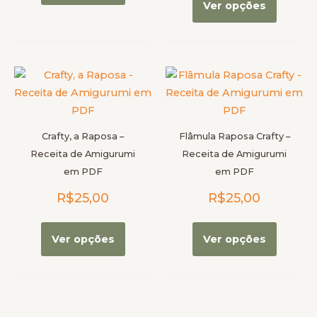
Ver opções
página
página
do
do
produto
produt
Este
Este
produto
produt
tem
tem
várias
várias
Crafty, a Raposa –
Flâmula Raposa Crafty –
variantes.
variante
Receita de Amigurumi
Receita de Amigurumi
As
As
em PDF
em PDF
opções
opções
R$
25,00
R$
25,00
podem
podem
ser
ser
escolhidas
escolhi
Ver opções
Ver opções
na
na
página
página
do
do
produto
produt