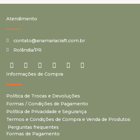
Atendimento
contato@anamariacraft.com.br
Rolândia/PR
I
Y
P
F
T
T
n
o
i
a
i
u
Informações de Compra
s
u
n
c
k
m
t
t
t
e
t
b
a
u
e
b
o
l
Política de Trocas e Devoluções
g
b
r
o
k
r
r
e
e
o
Formas / Condições de Pagamento
a
s
k
Política de Privacidade e Segurança
m
t
Termos e Condições de Compra e Venda de Produtos
Perguntas frequentes
Formas de Pagamento