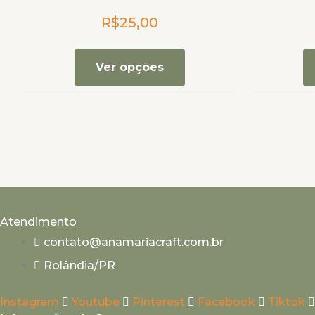
As
R$
25,00
opções
podem
ser
Ver opções
escolhidas
na
página
do
produto
Atendimento
contato@anamariacraft.com.br
Rolândia/PR
Instagram
Youtube
Pinterest
Facebook
Tiktok