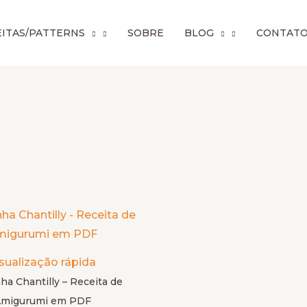
Preço
ITAS/PATTERNS
SOBRE
BLOG
CONTAT
mínim
Este
produto
tem
sualização rápida
várias
ha Chantilly – Receita de
variantes.
migurumi em PDF