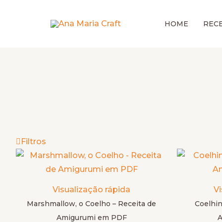
Ir
para
HOME
RECE
o
conteúdo
Filtros
Este
produto
tem
Visualização rápida
Vi
várias
Marshmallow, o Coelho – Receita de
Coelhin
variantes.
Amigurumi em PDF
A