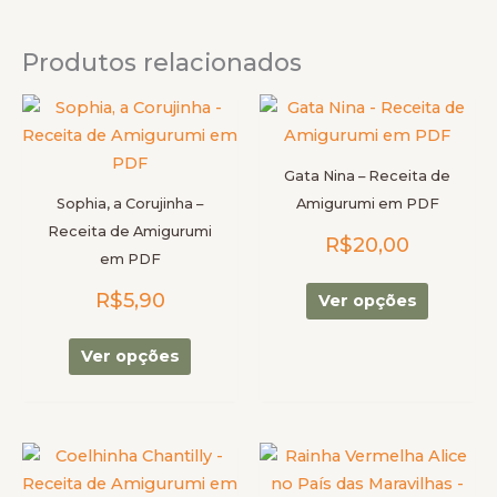
Produtos relacionados
Este
Este
produto
produto
tem
tem
Gata Nina – Receita de
várias
várias
Sophia, a Corujinha –
Amigurumi em PDF
variantes.
variantes
Receita de Amigurumi
R$
20,00
As
As
em PDF
opções
opções
R$
5,90
podem
podem
Ver opções
ser
ser
escolhidas
escolhid
Ver opções
na
na
página
página
do
do
Este
Este
produto
produto
produto
produto