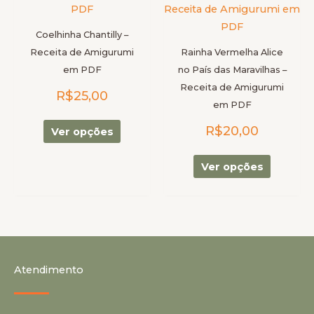
tem
tem
várias
várias
Coelhinha Chantilly –
variantes.
variantes
Receita de Amigurumi
Rainha Vermelha Alice
As
As
em PDF
no País das Maravilhas –
opções
opções
Receita de Amigurumi
R$
25,00
podem
podem
em PDF
ser
ser
R$
20,00
escolhidas
escolhid
Ver opções
na
na
página
página
Ver opções
do
do
produto
produto
Atendimento