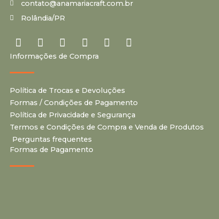
contato@anamariacraft.com.br
Rolândia/PR
I
Y
P
F
T
T
n
o
i
a
i
u
Informações de Compra
s
u
n
c
k
m
t
t
t
e
t
b
a
u
e
b
o
l
Política de Trocas e Devoluções
g
b
r
o
k
r
r
e
e
o
Formas / Condições de Pagamento
a
s
k
Política de Privacidade e Segurança
m
t
Termos e Condições de Compra e Venda de Produtos
Perguntas frequentes
Formas de Pagamento