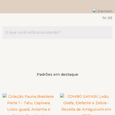
Padrões em destaque
Este
Este
produto
prod
tem
tem