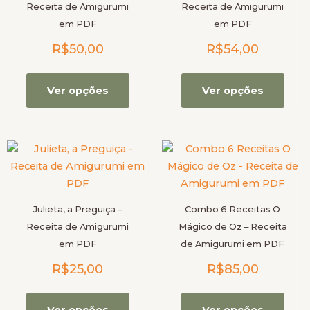
Receita de Amigurumi
Receita de Amigurumi
As
As
em PDF
em PDF
opções
opçõ
R$
50,00
R$
54,00
podem
pod
ser
ser
escolhidas
escol
Ver opções
Ver opções
na
na
página
pági
do
do
Este
Este
produto
prod
produto
prod
tem
tem
várias
vária
Julieta, a Preguiça –
Combo 6 Receitas O
variantes.
varia
Receita de Amigurumi
Mágico de Oz – Receita
As
As
em PDF
de Amigurumi em PDF
opções
opçõ
R$
25,00
R$
85,00
podem
pod
ser
ser
escolhidas
escol