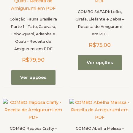
várias
vária
variantes.
varia
COMBO SAFARI: Leão,
As
As
Coleção Fauna Brasileira
Girafa, Elefante e Zebra –
opções
opçõ
Parte 1 – Tatu, Capivara,
Receita de Amigurumi
podem
pod
Lobo-guará, Ariranha e
em PDF
ser
ser
Quati – Receita de
R$
75,00
escolhidas
escol
Amigurumi em PDF
na
na
R$
79,90
página
pági
Ver opções
do
do
produto
prod
Ver opções
Este
Este
produto
prod
tem
tem
várias
vária
COMBO Raposa Crafty –
COMBO Abelha Melissa –
variantes.
varia