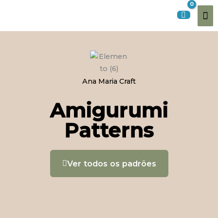
Ir
Me
para
o
pri
conteúdo
Ana Maria Craft
Amigurumi
Patterns
Ver todos os padrões