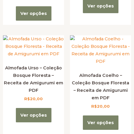
página
página
página
página
página
página
página
página
Ver opções
do
do
do
do
do
do
do
do
Ver opções
produto
produto
produto
produto
produt
produt
produt
produt
Almofada Urso – Coleção
Bosque Floresta –
Almofada Coelho –
Receita de Amigurumi em
Coleção Bosque Floresta
PDF
– Receita de Amigurumi
em PDF
R$
20,00
R$
20,00
Ver opções
Ver opções