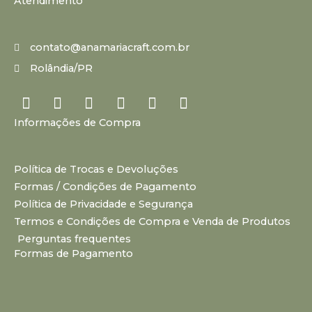
Atendimento
contato@anamariacraft.com.br
Rolândia/PR
I
Y
P
F
T
T
n
o
i
a
i
u
Informações de Compra
s
u
n
c
k
m
t
t
t
e
t
b
a
u
e
b
o
l
Política de Trocas e Devoluções
g
b
r
o
k
r
Formas / Condições de Pagamento
r
e
e
o
a
s
k
Política de Privacidade e Segurança
m
t
Termos e Condições de Compra e Venda de Produtos
Perguntas frequentes
Formas de Pagamento