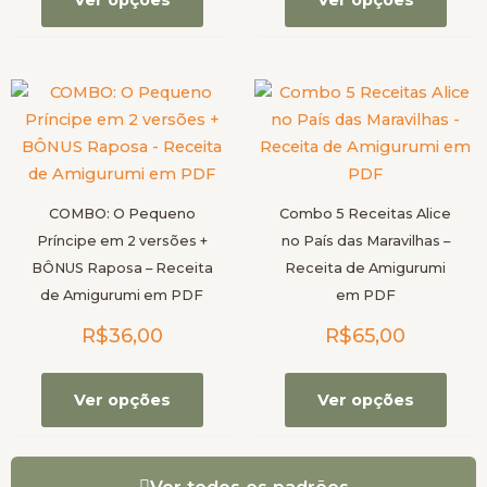
Ver opções
Ver opções
na
na
página
pági
do
do
Este
Este
produto
prod
produto
prod
tem
tem
várias
vária
variantes.
varia
COMBO: O Pequeno
Combo 5 Receitas Alice
As
As
Príncipe em 2 versões +
no País das Maravilhas –
opções
opçõ
BÔNUS Raposa – Receita
Receita de Amigurumi
podem
pod
de Amigurumi em PDF
em PDF
ser
ser
R$
36,00
R$
65,00
escolhidas
escol
na
na
página
pági
Ver opções
Ver opções
do
do
produto
prod