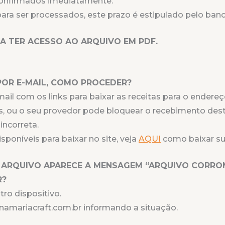
 confirmados imediatamente.
ra ser processados, este prazo é estipulado pelo banco 
A TER ACESSO AO ARQUIVO EM PDF.
POR E-MAIL, COMO PROCEDER?
il com os links para baixar as receitas para o endere
, ou o seu provedor pode bloquear o recebimento dest
incorreta.
poníveis para baixar no site, veja
AQUI
como baixar sua
O ARQUIVO APARECE A MENSAGEM “ARQUIVO CORRO
R?
ro dispositivo.
anamariacraft.com.br informando a situação.