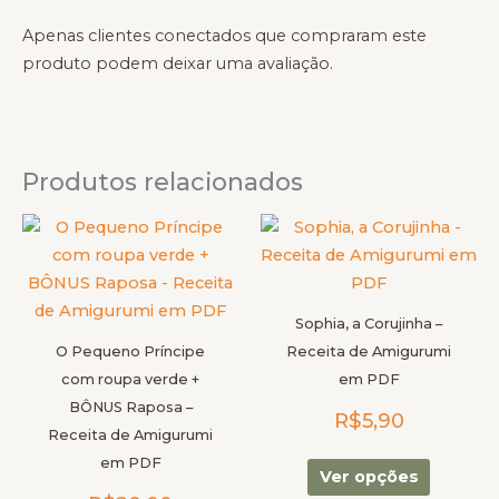
Apenas clientes conectados que compraram este
produto podem deixar uma avaliação.
Produtos relacionados
Este
Este
produto
produto
tem
tem
várias
várias
Sophia, a Corujinha –
variantes.
variantes
O Pequeno Príncipe
Receita de Amigurumi
As
As
com roupa verde +
em PDF
opções
opções
BÔNUS Raposa –
R$
5,90
podem
podem
Receita de Amigurumi
ser
ser
em PDF
escolhidas
escolhid
Ver opções