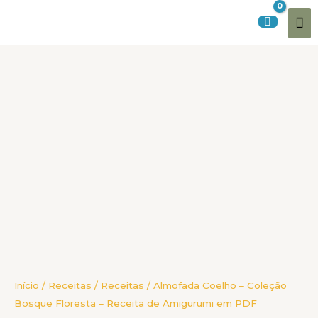
Ir
Me
para
o
pri
conteúdo
Almofada
Coelho
-
Coleção
Bosque
Floresta
-
Receita
de
Amigurumi
em
PDF
quantidade
Início
/
Receitas
/
Receitas
/ Almofada Coelho – Coleção
Bosque Floresta – Receita de Amigurumi em PDF