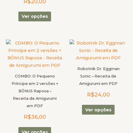
R$
20,00
na
na
página
página
do
do
Ver opções
produto
produto
Este
Este
produto
produto
tem
tem
várias
várias
Robotnik Dr. Eggman
variantes.
variantes
COMBO: O Pequeno
Sonic – Receita de
As
As
Príncipe em 2 versões +
Amigurumi em PDF
opções
opções
BÔNUS Raposa –
R$
24,00
podem
podem
Receita de Amigurumi
ser
ser
em PDF
escolhidas
escolhid
Ver opções
R$
36,00
na
na
página
página
do
do
Ver opções