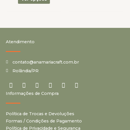
produto
produto
Atendimento
contato@anamariacraft.com.br
Rolândia/PR
I
Y
P
F
T
T
n
o
i
a
i
u
Informações de Compra
s
u
n
c
k
m
t
t
t
e
t
b
a
u
e
b
o
l
Política de Trocas e Devoluções
g
b
r
o
k
r
r
e
e
o
Formas / Condições de Pagamento
a
s
k
Política de Privacidade e Segurança