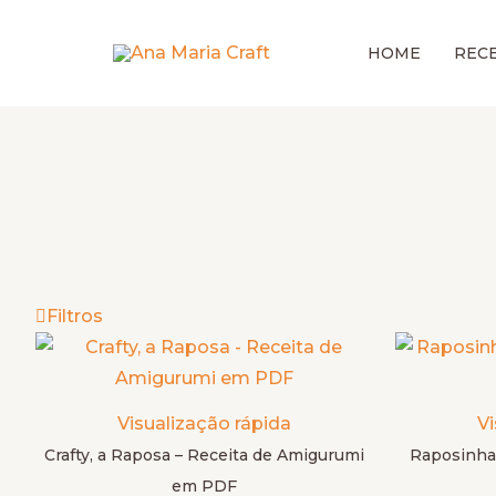
Ir
para
HOME
RECE
o
conteúdo
Filtros
Este
produto
tem
Visualização rápida
Vi
várias
Crafty, a Raposa – Receita de Amigurumi
Raposinha
variantes.
em PDF