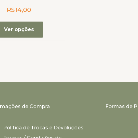
As
R$
14,00
opções
podem
ser
Ver opções
escolhidas
na
página
do
produto
ormações de Compra
Formas de 
Política de Trocas e Devoluções
Formas / Condições de