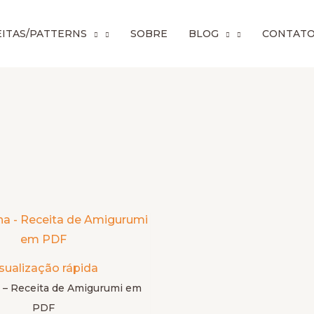
Preço
ITAS/PATTERNS
SOBRE
BLOG
CONTAT
mínim
Este
produto
tem
sualização rápida
várias
 – Receita de Amigurumi em
variantes.
PDF