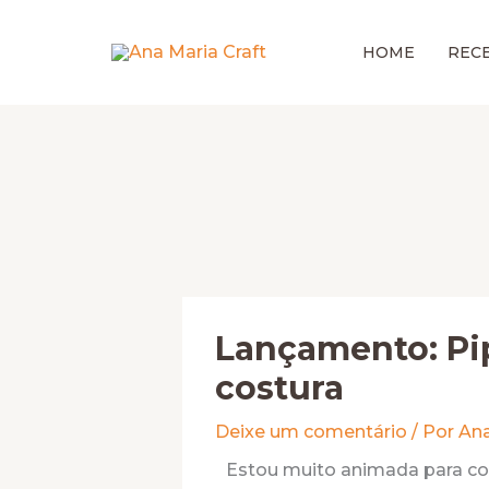
Ir
para
HOME
RECE
o
conteúdo
Lançamento: Pi
costura
Deixe um comentário
/ Por
Ana
Estou muito animada para co