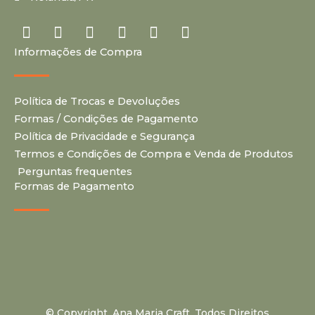
I
Y
P
F
T
T
n
o
i
a
i
u
Informações de Compra
s
u
n
c
k
m
t
t
t
e
t
b
a
u
e
b
o
l
Política de Trocas e Devoluções
g
b
r
o
k
r
r
e
e
o
Formas / Condições de Pagamento
a
s
k
Política de Privacidade e Segurança
m
t
Termos e Condições de Compra e Venda de Produtos
Perguntas frequentes
Formas de Pagamento
© Copyright. Ana Maria Craft. Todos Direitos