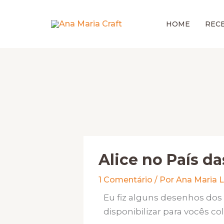
Ir
para
HOME
RECE
o
conteúdo
Alice no País da
1 Comentário
/ Por
Ana Maria L
Eu fiz alguns desenhos dos 
disponibilizar para vocês co