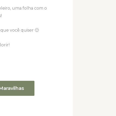
eleiro, uma folha com o
!
que você quiser 🙂
orir!
Maravilhas