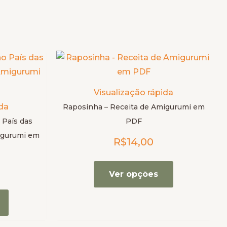
Este
Este
produto
produto
tem
tem
Visualização rápida
várias
várias
ida
Raposinha – Receita de Amigurumi em
variantes.
variantes.
 País das
PDF
As
As
migurumi em
R$
14,00
opções
opções
podem
podem
ser
ser
Ver opções
escolhidas
escolhidas
na
na
página
página