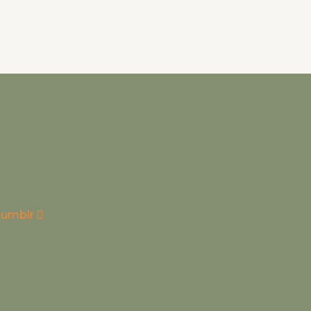
do
produto
umblr