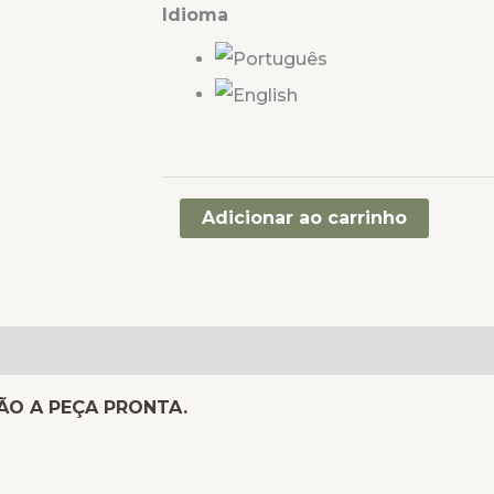
Natal
Idioma
-
Receita
de
Amigurumi
em
PDF
Adicionar ao carrinho
quantidade
0)
NÃO A PEÇA PRONTA.