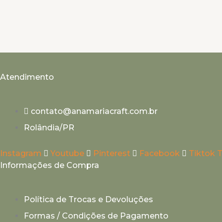
do
produto
Atendimento
contato@anamariacraft.com.br
Rolândia/PR
Instagram
Youtube
Pinterest
Facebook
Tiktok
T
Informações de Compra
Política de Trocas e Devoluções
Formas / Condições de Pagamento