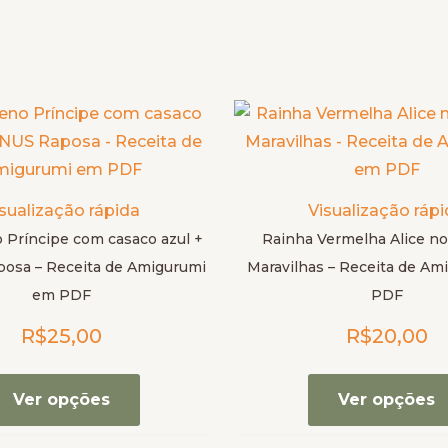
Este
produto
tem
várias
sualização rápida
Visualização ráp
variantes.
Príncipe com casaco azul +
Rainha Vermelha Alice no
As
sa – Receita de Amigurumi
Maravilhas – Receita de A
opções
em PDF
PDF
podem
R$
25,00
R$
20,00
ser
escolhidas
na
Ver opções
Ver opções
página