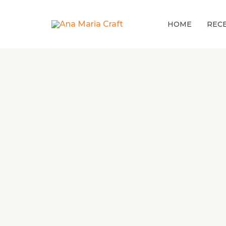
Ir
para
HOME
RECE
o
conteúdo