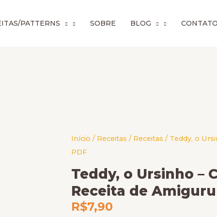
ITAS/PATTERNS
SOBRE
BLOG
CONTAT
Teddy,
Início
/
Receitas
/
Receitas
/ Teddy, o Urs
o
PDF
Ursinho
Teddy, o Ursinho – 
-
Receita de Amigur
Chaveiro
R$
7,90
Urso