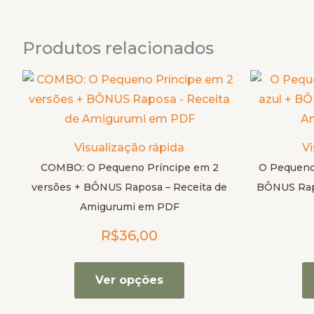
Produtos relacionados
Este
produto
tem
várias
Visualização rápida
Vi
variantes.
COMBO: O Pequeno Príncipe em 2
O Pequeno 
As
versões + BÔNUS Raposa – Receita de
BÔNUS Rapo
opções
Amigurumi em PDF
podem
R$
36,00
ser
escolhidas
na
Ver opções
página