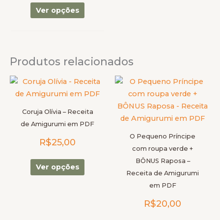
escolhidas
Ver opções
na
página
do
produto
Produtos relacionados
Este
Este
produto
produto
tem
tem
Coruja Olívia – Receita
várias
várias
de Amigurumi em PDF
variantes.
variantes
O Pequeno Príncipe
R$
25,00
As
As
com roupa verde +
opções
opções
BÔNUS Raposa –
podem
podem
Ver opções
Receita de Amigurumi
ser
ser
em PDF
escolhidas
escolhid
R$
20,00
na
na
página
página