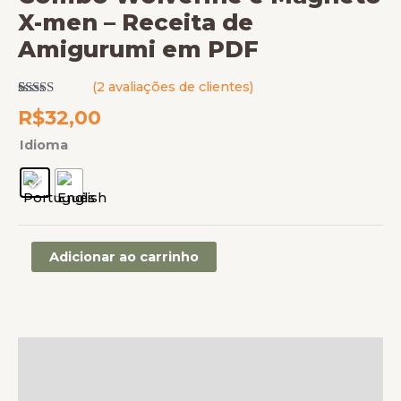
X-men – Receita de
Amigurumi em PDF
(
2
avaliações de clientes)
Avaliado
2
R$
32,00
como
5.00
de 5, com
baseado em
Idioma
avaliações
de clientes
Adicionar ao carrinho
Descrição
Informação adicional