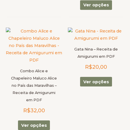
do
do
Ver opções
produto
produto
Este
Este
produto
produto
tem
tem
Gata Nina – Receita de
várias
várias
Amigurumi em PDF
variantes.
variantes
R$
20,00
As
As
Combo Alice e
opções
opções
Chapeleiro Maluco Alice
podem
podem
Ver opções
no País das Maravilhas –
ser
ser
Receita de Amigurumi
escolhidas
escolhid
em PDF
na
na
R$
32,00
página
página
do
do
produto
produto
Ver opções