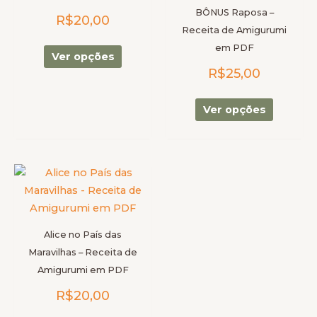
opções
opções
BÔNUS Raposa –
R$
20,00
podem
podem
Receita de Amigurumi
ser
ser
em PDF
escolhidas
escolhid
Ver opções
R$
25,00
na
na
página
página
do
do
Ver opções
produto
produto
Este
produto
tem
várias
Alice no País das
variantes.
Maravilhas – Receita de
As
Amigurumi em PDF
opções
R$
20,00
podem
ser