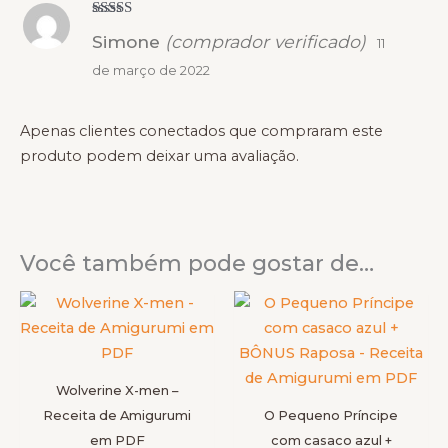
Avaliação
5
Simone
(comprador verificado)
de 5
11
de março de 2022
Apenas clientes conectados que compraram este
produto podem deixar uma avaliação.
Você também pode gostar de…
Este
Este
produto
produto
tem
tem
várias
várias
Wolverine X-men –
variantes.
variantes
Receita de Amigurumi
O Pequeno Príncipe
As
As
em PDF
com casaco azul +