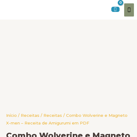
Ir
Me
para
o
pri
conteúdo
Combo
Wolverine
e
Magneto
X-
men
-
Receita
de
Amigurumi
em
PDF
Início
/
Receitas
/
Receitas
/ Combo Wolverine e Magneto
quantidade
X-men – Receita de Amigurumi em PDF
Combo Wolverine e Magneto